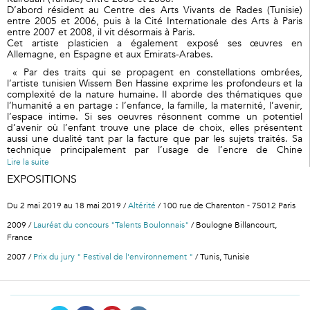
D’abord résident au Centre des Arts Vivants de Rades (Tunisie)
entre 2005 et 2006, puis à la Cité Internationale des Arts à Paris
entre 2007 et 2008, il vit désormais à Paris.
Cet artiste plasticien a également exposé ses œuvres en
Allemagne, en Espagne et aux Emirats-Arabes.
« Par des traits qui se propagent en constellations ombrées,
l’artiste tunisien Wissem Ben Hassine exprime les profondeurs et la
complexité de la nature humaine. Il aborde des thématiques que
l’humanité a en partage : l’enfance, la famille, la maternité, l’avenir,
l’espace intime. Si ses oeuvres résonnent comme un potentiel
d’avenir où l’enfant trouve une place de choix, elles présentent
aussi une dualité tant par la facture que par les sujets traités. Sa
technique principalement par l’usage de l’encre de Chine
manifeste une certaine radicalité de l’expression artistique, entre
Lire la suite
brutalité, sobriété et subtilité. Imprégnant d’eau la toile brute, le
EXPOSITIONS
dessin se fait précis puis l’encre fuse et se développe dans
l’espace sous l’impulsion du geste de l’artiste. En dernier lieu,
divers repentis blancs stabilisent ce flux d’énergie et illuminent les
Du 2 mai 2019 au 18 mai 2019 /
Altérité
/ 100 rue de Charenton - 75012 Paris
personnages dans l’espace. Le corps, souvent féminin est
2009 /
Lauréat du concours "Talents Boulonnais"
/ Boulogne Billancourt,
omniprésent car il structure l’espace et le construit. Il s’amalgame
parfois pour créer des mondes représentés sous la forme de bulle
France
ou d’oeuf, tel un état embryonnaire signe d’une vie future. C’est
2007 /
Prix du jury " Festival de l'environnement "
/ Tunis, Tunisie
toute la complexité de la nature humaine qui surgit dans son
oeuvre, entre douceur et dureté, bonheur et tristesse. Son oeuvre
a été exposée tant en France qu'à l’étranger. »
Par Véronique Perriol