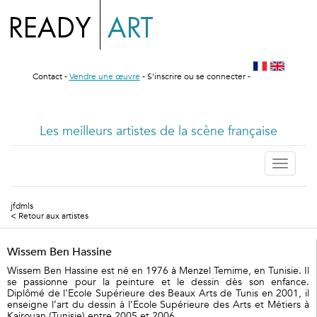
Contact
-
Vendre une œuvre
-
S'inscrire ou se connecter
-
Les meilleurs artistes de la scène française
Toggle
navigati
jfdmls
< Retour aux artistes
Wissem Ben Hassine
Wissem Ben Hassine est né en 1976 à Menzel Temime, en Tunisie. Il
se passionne pour la peinture et le dessin dès son enfance.
Diplômé de l’Ecole Supérieure des Beaux Arts de Tunis en 2001, il
enseigne l’art du dessin à l’Ecole Supérieure des Arts et Métiers à
Kairouan (Tunisie) entre 2005 et 2006.