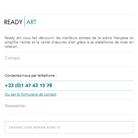
Elle obtient le 1er Prix de peinture Antoine Marin en 2007 à
Paris, et le 1er Prix de peinture Dumas-Miller, à l'Academie
des Beaux Arts de Paris en 2006.
Ready Art vous fait découvrir les meilleurs artistes de la scène française et
simplifie l'achat et la vente d'œuvres d'art grâce à sa plateforme de mise en
relation.
Contact
Contactez-nous par téléphone :
+33 (0)1 47 43 15 78
Ou par le formulaire de contact
Newsletter